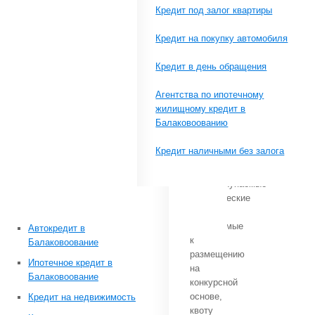
предусматривалось
Кредит под залог квартиры
кредитование
малого
Кредит на покупку автомобиля
бизнеса.
В
Кредит в день обращения
частности,
п.
Агентства по ипотечному
2 Указа
жилищному кредит в
предусматривал
Балаковоованию
в
1996 г.
Кредит наличными без залога
проинвестировать
в
быстроокупаемые
коммерческие
проекты,
намечаемые
Автокредит в
к
Балаковоование
размещению
Ипотечное кредит в
на
Балаковоование
конкурсной
основе,
Кредит на недвижимость
квоту