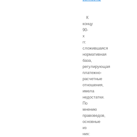
К
концу
90-
х
гг.
сложившаяся
нормативная
база,
регулирующая
платежно-
расчетные
отношения,
имела
недостатки.
По
мнению
правоведов,
основные
из
них: