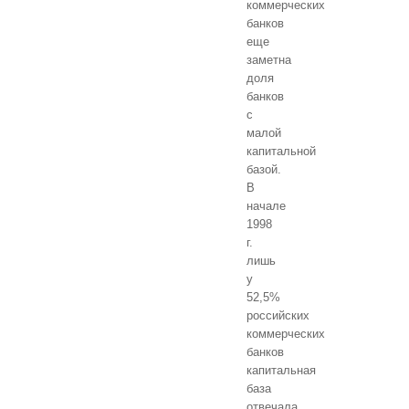
коммерческих
банков
еще
заметна
доля
банков
с
малой
капитальной
базой.
В
начале
1998
г.
лишь
у
52,5%
российских
коммерческих
банков
капитальная
база
отвечала