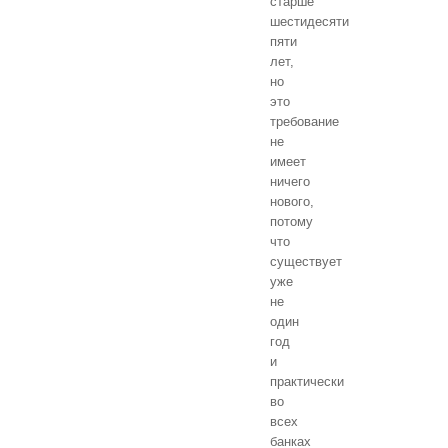
старше
шестидесяти
пяти
лет,
но
это
требование
не
имеет
ничего
нового,
потому
что
существует
уже
не
один
год
и
практически
во
всех
банках