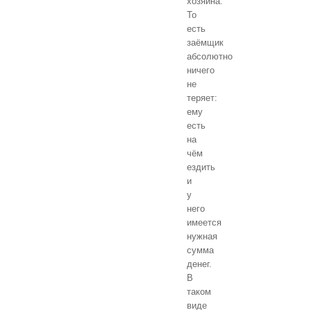
хозяина.
То
есть
заёмщик
абсолютно
ничего
не
теряет:
ему
есть
на
чём
ездить
и
у
него
имеется
нужная
сумма
денег.
В
таком
виде