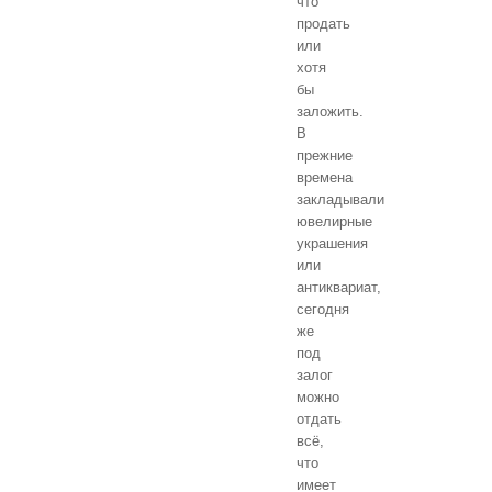
что
продать
или
хотя
бы
заложить.
В
прежние
времена
закладывали
ювелирные
украшения
или
антиквариат,
сегодня
же
под
залог
можно
отдать
всё,
что
имеет