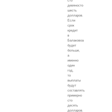
сто
девяносто
шесть
долларов.
Если
срок
кредит
в
Балаковоа
будет
больше,
а
именно
один
год,
то
выплаты
будут
составлять
примерно
сто
десять
долларов.