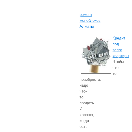
ремонт
моноблоков
Алматы
Кредит
под
залог
квартиры
Чтобы
что-
то
приобрести,
надо
что-
то
продать.
И
хорошо,
когда
есть