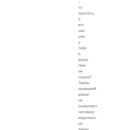
–
то
захотеть,
и
вот
оно,
уже
у
тебя
в
руках.
Чем
не
сказка?
Темпы
нынешней
жизни
не
позволяют
человеку
медленно,
но
верно