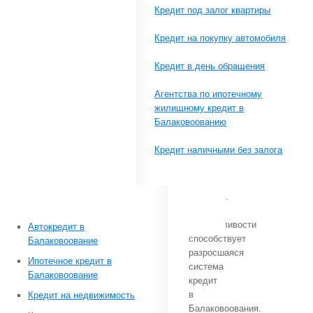
Кредит под залог квартиры
Кредит на покупку автомобиля
месте
Кредит в день обращения
и
в
Агентства по ипотечному
то
жилищному кредит в
же
Балаковоованию
время,
как
Кредит наличными без залога
он
об
этом
подумал.
Этой
нетерпеливости
Автокредит в
способствует
Балаковоование
разросшаяся
Ипотечное кредит в
система
Балаковоование
кредит
в
Кредит на недвижимость
Балаковоования.