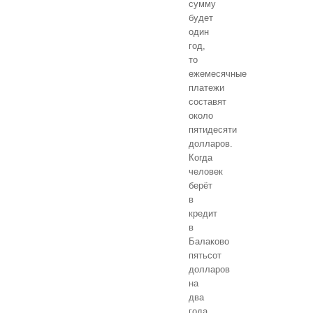
сумму
будет
один
год,
то
ежемесячные
платежи
составят
около
пятидесяти
долларов.
Когда
человек
берёт
в
кредит
в
Балаково
пятьсот
долларов
на
два
года,