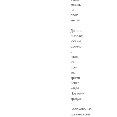
копить
на
свою
мечту.
Деньги
бывают,
нужны
срочно,
а
взять
их
где-
то,
кроме
банка,
негде.
Поэтому
кредит
в
Балаковоные
организации