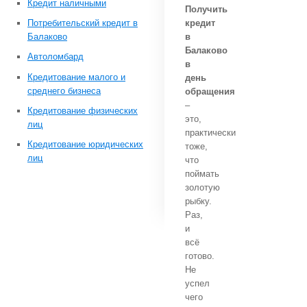
Кредит наличными
Получить
Потребительский кредит в
кредит
Балаково
в
Балаково
Автоломбард
в
Кредитование малого и
день
среднего бизнеса
обращения
–
Кредитование физических
это,
лиц
практически
Кредитование юридических
тоже,
лиц
что
поймать
золотую
рыбку.
Раз,
и
всё
готово.
Не
успел
чего