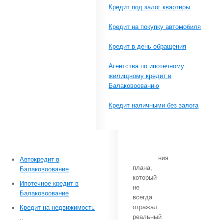
власти
Кредит под залог квартиры
субъектов
Российской
Кредит на покупку автомобиля
Федерации
в
Кредит в день обращения
пределах
установленных
Агентства по ипотечному
на
жилищному кредит в
них
Балаковоованию
лимитов;
Кредит наличными без залога
С
учетом
уровня
выполнения
Автокредит в
плана,
Балаковоование
который
Ипотечное кредит в
не
Балаковоование
всегда
отражал
Кредит на недвижимость
реальный