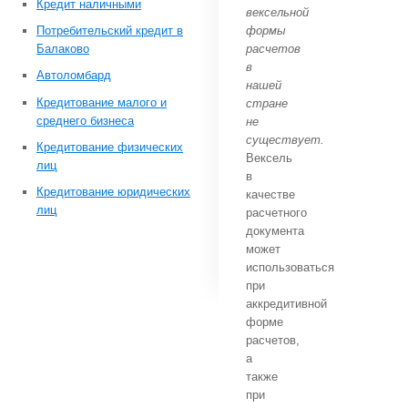
Кредит наличными
вексельной
Потребительский кредит в
формы
Балаково
расчетов
в
Автоломбард
нашей
Кредитование малого и
стране
среднего бизнеса
не
существует.
Кредитование физических
Вексель
лиц
в
Кредитование юридических
качестве
лиц
расчетного
документа
может
использоваться
при
аккредитивной
форме
расчетов,
а
также
при