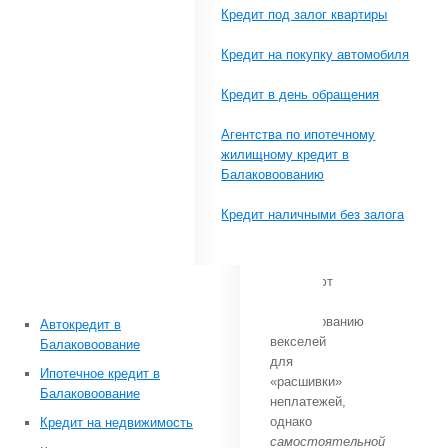
налогоплательщика;
Кредит под залог квартиры
Кредит на покупку автомобиля
Необходимо
Кредит в день обращения
отметить,
что
Агентства по ипотечному
в
жилищному кредит в
настоящее
Балаковоованию
время
предприятия
Кредит наличными без залога
и
организации
нередко
прибегают
к
использованию
Автокредит в
векселей
Балаковоование
для
Ипотечное кредит в
«расшивки»
Балаковоование
неплатежей,
однако
Кредит на недвижимость
самостоятельной