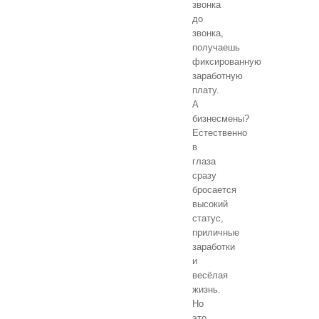
звонка
до
звонка,
получаешь
фиксированную
заработную
плату.
А
бизнесмены?
Естественно
в
глаза
сразу
бросается
высокий
статус,
приличные
заработки
и
весёлая
жизнь.
Но
это