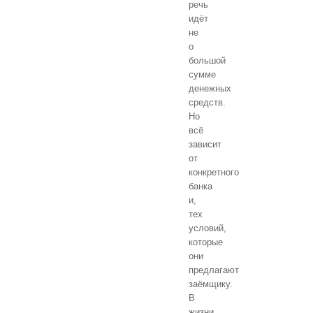
речь
идёт
не
о
большой
сумме
денежных
средств.
Но
всё
зависит
от
конкретного
банка
и,
тех
условий,
которые
они
предлагают
заёмщику.
В
жизни