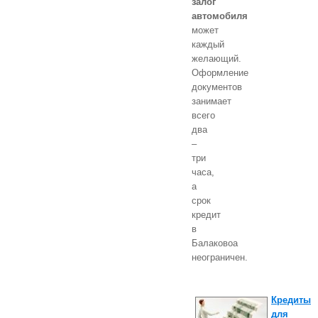
залог
автомобиля
может
каждый
желающий.
Оформление
документов
занимает
всего
два
–
три
часа,
а
срок
кредит
в
Балаковоа
неограничен.
Кредиты
для