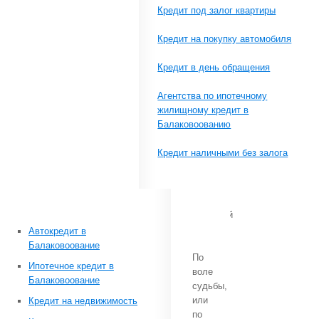
в
Кредит под залог квартиры
Балаково.
Кредит на покупку автомобиля
Кредит в день обращения
Агентства по ипотечному
Приветствуем
жилищному кредит в
тебя,
Балаковоованию
пожиратель
необъятных
Кредит наличными без залога
просторов
информации,
в
нашей
скромной
обители!
Автокредит в
Балаковоование
По
Ипотечное кредит в
воле
Балаковоование
судьбы,
или
Кредит на недвижимость
по