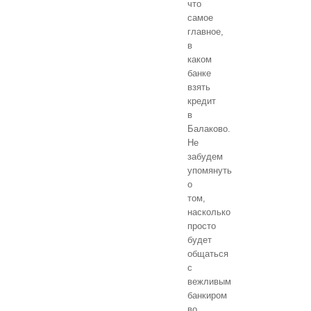
что
самое
главное,
в
каком
банке
взять
кредит
в
Балаково.
Не
забудем
упомянуть
о
том,
насколько
просто
будет
общаться
с
вежливым
банкиром
во