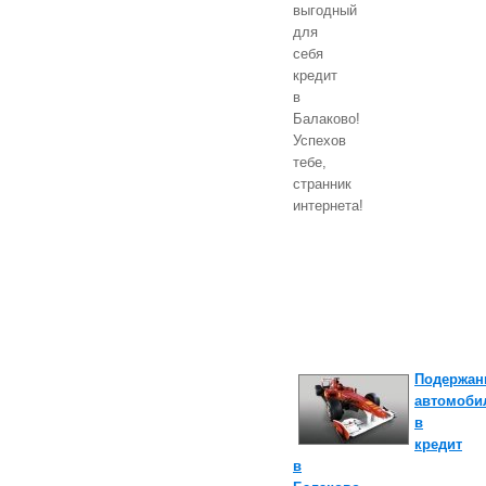
выгодный
для
себя
кредит
в
Балаково!
Успехов
тебе,
странник
интернета!
Подержан
автомоби
в
кредит
в