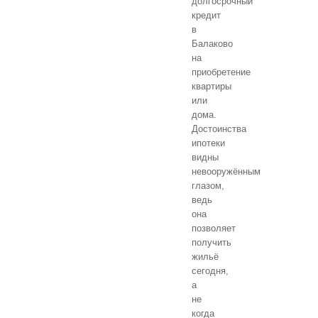
долгосрочный
кредит
в
Балаково
на
приобретение
квартиры
или
дома.
Достоинства
ипотеки
видны
невооружённым
глазом,
ведь
она
позволяет
получить
жильё
сегодня,
а
не
когда