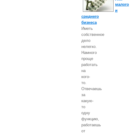
малого
и
среднего
бизнеса
Иметь
собственное
дело
нелегко.
Намного
проще
работать
на
кого-
то.
Отвечаешь
за
какую-
то
одну
функцию,
работаешь
от