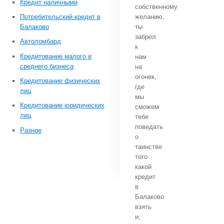
Кредит наличными
собственному
Потребительский кредит в
желанию,
Балаково
ты
забрел
Автоломбард
к
Кредитование малого и
нам
среднего бизнеса
на
огонек,
Кредитование физических
где
лиц
мы
Кредитование юридических
сможем
лиц
тебе
поведать
Разное
о
таинстве
того
какой
кредит
в
Балаково
взять
и,