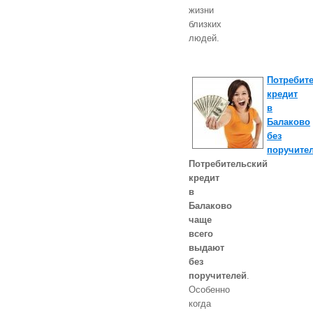
жизни
близких
людей.
Потребит
кредит
в
Балаково
без
поручите
Потребительский
кредит
в
Балаково
чаще
всего
выдают
без
поручителей
.
Особенно
когда